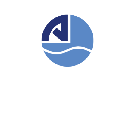
edilir; iş hayatı ile kişisel başarıda yetkinliklerin rol
oynadığı bir yapı hedeflenmiştir.
Bu hedef doğrultusunda oluşturulan prosedürlere göre
ilanlar dışında, genel başvuru yolu, yılın her döneminde
açıktır. Tüm başvurular titizlikle incelenir ve başvuru
anında açık bir kadro olmasa da, adaylar rutin olarak
yapılan genel mülakatlara davet edilebilir, ihtiyaç
olduğunda adayların başvuruları tekrar incelemeye
alınır.
Uluslararası taşımacılık ve hizmet sektörünün değişik
kollarında faaliyet gösteren Arkas Holding Şirketleri’nin
insan kaynakları ihtiyacı, geniş bir yelpaze ile
tanımlanabilir. Başvurular sırasında, ilgili pozisyonun
gerekleri doğrultusunda öğrenim, deneyim, lisan bilgisi
önemli olmakla birlikte, görüşmelerde gözlenen kişisel