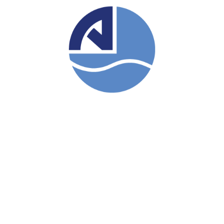
Şubelerimiz
İnsan Kaynakları
Bilgi Toplumu Hizmetleri
KVKK
Kamera Kayıtları Hk. Aydınlatma
Alfa Romeo
Citroen
DS Automobilies
Ford
Jeep
Maserati
Maxus